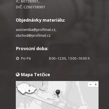
IČ: 60738901,
DIČ: CZ60738901
Objednávky materiálu:
asistentka@profimat.cz
,
obchod@profimat.cz
Provozní doba:
Po-Pá
8:00–12:00, 13:00–16:00 h
Mapa Tetčice