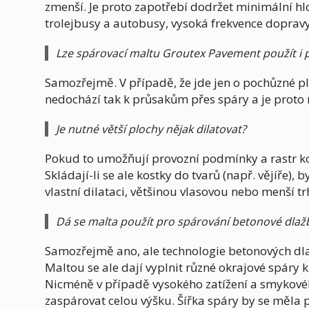
zmenší. Je proto zapotřebí dodržet minimální hlo
trolejbusy a autobusy, vysoká frekvence dopravy 
Lze spárovací maltu Groutex Pavement použít i 
Samozřejmě. V případě, že jde jen o pochůzné pl
nedochází tak k průsakům přes spáry a je proto 
Je nutné větší plochy nějak dilatovat?
Pokud to umožňují provozní podmínky a rastr ko
Skládají-li se ale kostky do tvarů (např. vějíře)
vlastní dilataci, většinou vlasovou nebo menší trh
Dá se malta použít pro spárování betonové dlaž
Samozřejmě ano, ale technologie betonových dlaž
Maltou se ale dají vyplnit různé okrajové spáry
Nicméně v případě vysokého zatížení a smykového
zaspárovat celou výšku. Šířka spáry by se měl