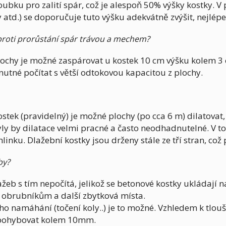
ubku pro zalití spár, což je alespoň 50% výšky kostky. V 
atd.) se doporučuje tuto výšku adekvátně zvýšit, nejlépe
proti prorůstání spár trávou a mechem?
ochy je možné zaspárovat u kostek 10 cm výšku kolem 3 cm
nutné počítat s větší odtokovou kapacitou z plochy.
stek (pravidelný) je možné plochy (po cca 6 m) dilatov
, byly by dilatace velmi pracné a často neodhadnutelné. V t
linku. Dlažební kostky jsou drženy stále ze tří stran, což 
by?
eb s tím nepočítá, jelikož se betonové kostky ukládají na
 k obrubníkům a další zbytková místa.
 namáhání (točení koly..) je to možné. Vzhledem k tlouš
a pohybovat kolem 10mm.