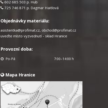
602 685 503 p. Hub
725 746 871 p. Dagmar Haitlová
Objednávky materiálu:
asistentka@profimat.cz
,
obchod@profimat.cz
uveďte místo vyzvednutí - sklad Hranice
Provozní doba:
Po-Pá
7:00–14:00 h
Mapa Hranice