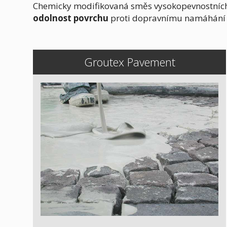
Chemicky modifikovaná směs vysokopevnostních
odolnost povrchu
proti dopravnímu namáhání (z
Groutex Pavement