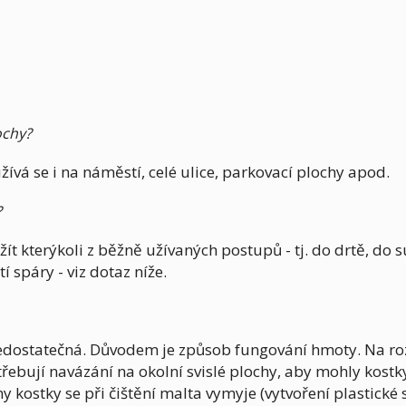
ochy?
žívá se i na náměstí, celé ulice, parkovací plochy apod.
?
užít kterýkoli z běžně užívaných postupů - tj. do drtě,
í spáry - viz dotaz níže.
nedostatečná. Důvodem je způsob fungování hmoty. Na ro
třebují navázání na okolní svislé plochy, aby mohly kost
y kostky se při čištění malta vymyje (vytvoření plastické 