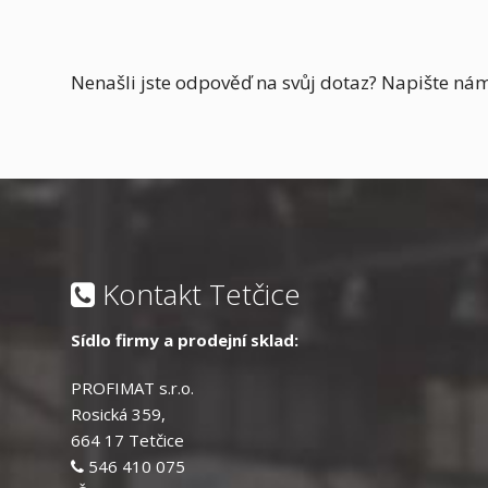
Nenašli jste odpověď na svůj dotaz? Napište nám
Kontakt Tetčice
Sídlo firmy a prodejní sklad:
PROFIMAT s.r.o.
Rosická 359,
664 17 Tetčice
546 410 075