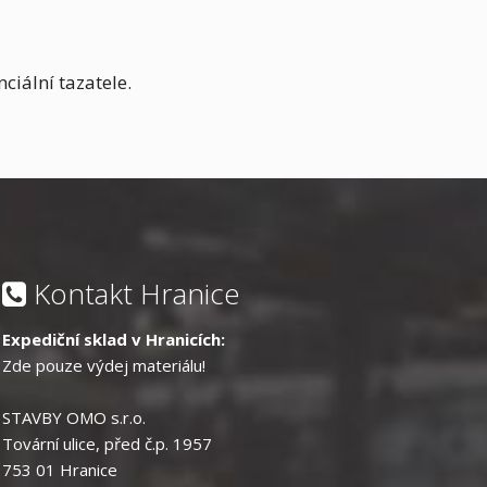
iální tazatele.
Kontakt Hranice
Expediční sklad v Hranicích:
Zde pouze výdej materiálu!
STAVBY OMO s.r.o.
Tovární ulice, před č.p. 1957
753 01 Hranice