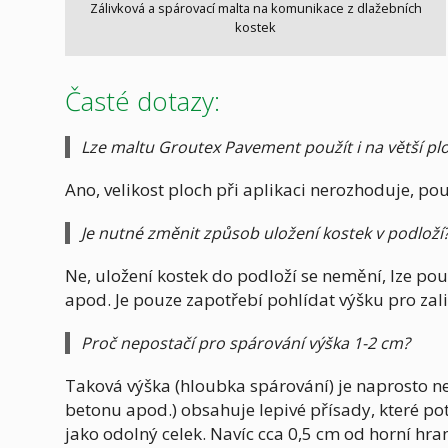
Zálivková a spárovací malta na komunikace z dlažebních
kostek
Časté dotazy:
Lze maltu Groutex Pavement použít i na větší pl
Ano, velikost ploch při aplikaci nerozhoduje, pou
Je nutné změnit způsob uložení kostek v podloží
Ne, uložení kostek do podloží se nemění, lze po
apod. Je pouze zapotřebí pohlídat výšku pro zalit
Proč nepostačí pro spárování výška 1-2 cm?
Taková výška (hloubka spárování) je naprosto 
betonu apod.) obsahuje lepivé přísady, které po
jako odolný celek. Navíc cca 0,5 cm od horní hran