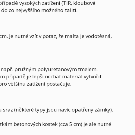
případě vysokých zatížení (TIR, kloubové
 do co nejvyššího možného zalití.
. Je nutné vzít v potaz, že malta je vodotěsná,
at, např. pružným polyuretanovým tmelem.
om případě je lepší nechat materiál vytvořit
pro většinu zatížení postačuje.
 sraz (některé typy jsou navíc opatřeny zámky).
ťkám betonových kostek (cca 5 cm) je ale nutné