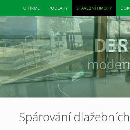
O FIRMĚ
PODLAHY
STAVEBNÍ HMOTY
DOK
DES
BR
BR
kotevní,
modern
modern
jsm
m
Spárování dlažebních