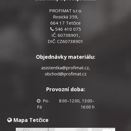
PROFIMAT s.r.o.
Rosická 359,
664 17 Tetčice
546 410 075
IČ: 60738901,
DIČ: CZ60738901
Objednávky materiálu:
asistentka@profimat.cz
,
obchod@profimat.cz
Provozní doba:
Po-
8:00–12:00, 13:00–
Pá
16:00 h
Mapa Tetčice