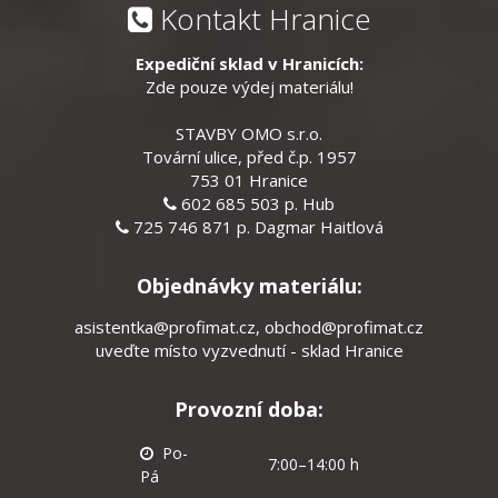
Kontakt Hranice
Expediční sklad v Hranicích:
Zde pouze výdej materiálu!
STAVBY OMO s.r.o.
Tovární ulice, před č.p. 1957
753 01 Hranice
602 685 503 p. Hub
725 746 871 p. Dagmar Haitlová
Objednávky materiálu:
asistentka@profimat.cz
,
obchod@profimat.cz
uveďte místo vyzvednutí - sklad Hranice
Provozní doba:
Po-
7:00–14:00 h
Pá