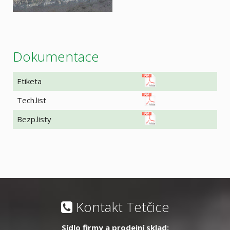
Dokumentace
Etiketa
Tech.list
Bezp.listy
Kontakt Tetčice
Sídlo firmy a prodejní sklad: