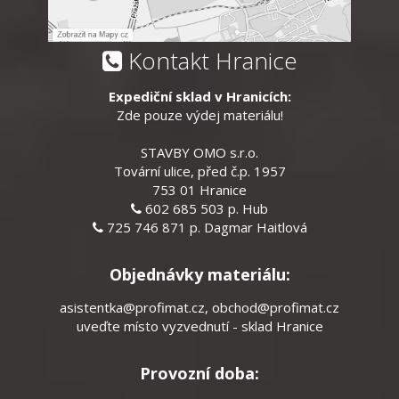
Kontakt Hranice
Expediční sklad v Hranicích:
Zde pouze výdej materiálu!
STAVBY OMO s.r.o.
Tovární ulice, před č.p. 1957
753 01 Hranice
602 685 503 p. Hub
725 746 871 p. Dagmar Haitlová
Objednávky materiálu:
asistentka@profimat.cz
,
obchod@profimat.cz
uveďte místo vyzvednutí - sklad Hranice
Provozní doba: